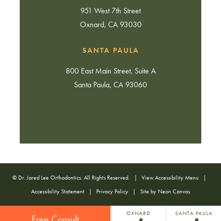
951 West 7th Street
Oxnard, CA 93030
SANTA PAULA
800 East Main Street, Suite A
Santa Paula, CA 93060
©
Dr. Jared Lee Orthodontics. All Rights Reserved. |
View Accessibility Menu
|
Accessibility Statement
|
Privacy Policy
| Site by
Neon Canvas
OXNARD
SANTA PAULA
Free Consult